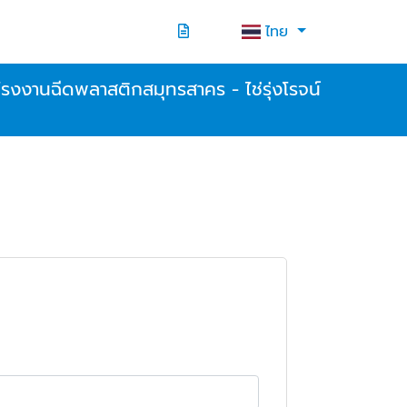
ไทย
โรงงานฉีดพลาสติกสมุทรสาคร - ไช่รุ่งโรจน์