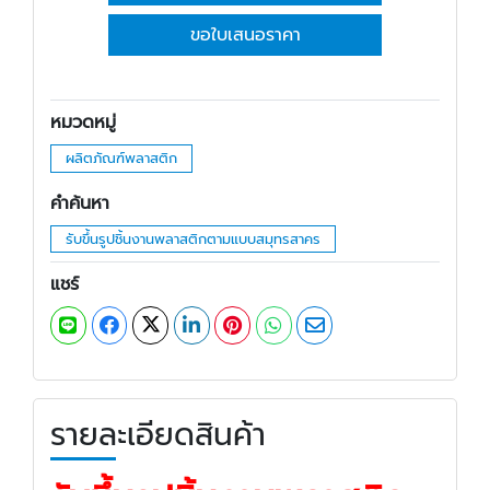
ขอใบเสนอราคา
หมวดหมู่
ผลิตภัณฑ์พลาสติก
คำค้นหา
รับขึ้นรูปชิ้นงานพลาสติกตามแบบสมุทรสาคร
แชร์
รายละเอียดสินค้า