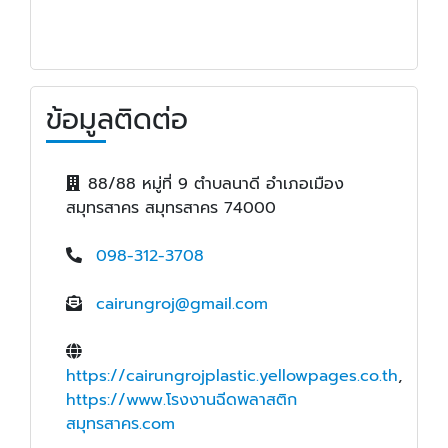
ข้อมูลติดต่อ
88/88 หมู่ที่ 9 ตำบลนาดี อำเภอเมือง
สมุทรสาคร สมุทรสาคร 74000
098-312-3708
cairungroj@gmail.com
https://cairungrojplastic.yellowpages.co.th
,
https://www.โรงงานฉีดพลาสติก
สมุทรสาคร.com