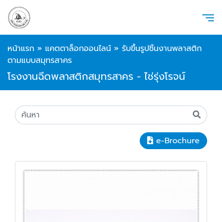
หน้าแรก
»
แคตตาล็อกออนไลน์
»
รับขึ้นรูปชิ้นงานพลาสติก
ตามแบบสมุทรสาคร
โรงงานฉีดพลาสติกสมุทรสาคร - ไช่รุ่งโรจน์
e-Brochure