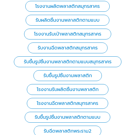
โรงงานผลิตพลาสติกสมุทรสาคร
รับผลิตชิ้นงานพลาสติกตามแบบ
โรงงานรับเป่าพลาสติกสมุทรสาคร
รับงานฉีดพลาสติกสมุทรสาคร
รับขึ้นรูปชิ้นงานพลาสติกตามแบบสมุทรสาคร
รับขึ้นรูปชิ้นงานพลาสติก
โรงงานรับผลิตชิ้นงานพลาสติก
โรงงานฉีดพลาสติกสมุทรสาคร
รับขึ้นรูปชิ้นงานพลาสติกตามแบบ
รับฉีดพลาสติกพระราม2