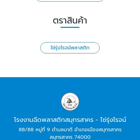
ตราสินค้า
ไช่รุ่งโรจน์พลาสติก
โรงงานฉีดพลาสติกสมุทรสาคร - ไช่รุ่งโรจน์
88/88 หมู่ที่ 9 ตำบลนาดี อำเภอเมืองสมุทรสาคร
สมุทรสาคร 74000