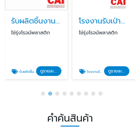
รับผลิตชิ้นงานพลาสติกตามแบบ
โรงงานรับเป่าพลาสติกสมุทรสาคร
ไช่รุ่งโรจน์พลาสติก
ไช่รุ่งโรจน์พลาสติก
ดูรายละเอียด
ดูรายละเอียด
รับผลิตชิ้นงานพลาสติกตามแบบ
โรงงานรับเป่าพลาสติกสมุทรสาคร
คำค้นสินค้า