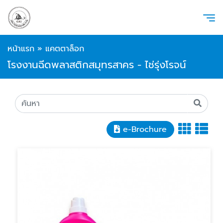
หน้าแรก
»
แคตตาล็อก
โรงงานฉีดพลาสติกสมุทรสาคร - ไช่รุ่งโรจน์
e-Brochure