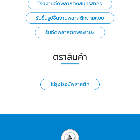
โรงงานฉีดพลาสติกสมุทรสาคร
รับขึ้นรูปชิ้นงานพลาสติกตามแบบ
รับฉีดพลาสติกพระราม2
ตราสินค้า
ไช่รุ่งโรจน์พลาสติก