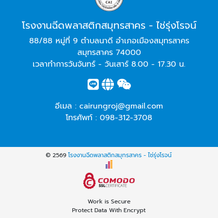
โรงงานฉีดพลาสติกสมุทรสาคร - ไช่รุ่งโรจน์
88/88 หมู่ที่ 9 ตำบลนาดี อำเภอเมืองสมุทรสาคร
สมุทรสาคร 74000
เวลาทำการวันจันทร์ - วันเสาร์ 8.00 - 17.30 น.
อีเมล :
cairungroj@gmail.com
โทรศัพท์ :
098-312-3708
© 2569
โรงงานฉีดพลาสติกสมุทรสาคร - ไช่รุ่งโรจน์
Work is Secure
Protect Data With Encrypt