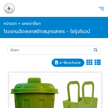
หน้าแรก
»
แคตตาล็อก
โรงงานฉีดพลาสติกสมุทรสาคร - ไช่รุ่งโรจน์
e-Brochure