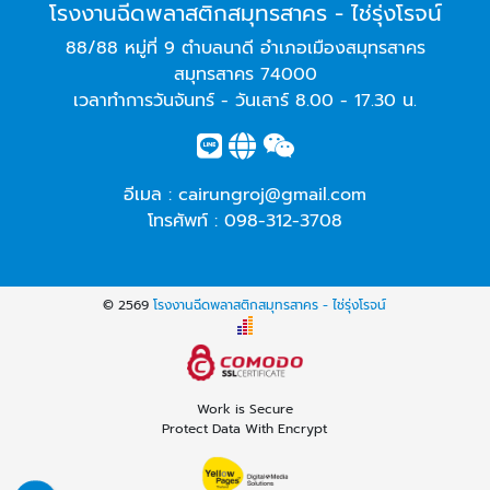
โรงงานฉีดพลาสติกสมุทรสาคร - ไช่รุ่งโรจน์
88/88 หมู่ที่ 9 ตำบลนาดี อำเภอเมืองสมุทรสาคร
สมุทรสาคร 74000
เวลาทำการวันจันทร์ - วันเสาร์ 8.00 - 17.30 น.
อีเมล :
cairungroj@gmail.com
โทรศัพท์ :
098-312-3708
© 2569
โรงงานฉีดพลาสติกสมุทรสาคร - ไช่รุ่งโรจน์
Work is Secure
Protect Data With Encrypt