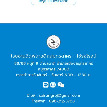
ไช่รุ่งโรจน์พลาสติก
โรงงานฉีดพลาสติกสมุทรสาคร - ไช่รุ่งโรจน์
88/88 หมู่ที่ 9 ตำบลนาดี อำเภอเมืองสมุทรสาคร
สมุทรสาคร 74000
เวลาทำการวันจันทร์ - วันเสาร์ 8.00 - 17.30 น.
อีเมล :
cairungroj@gmail.com
โทรศัพท์ :
098-312-3708