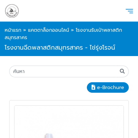
หน้าแรก
»
แคตตาล็อกออนไลน์
»
โรงงานรับเป่าพลาสติก
สมุทรสาคร
โรงงานฉีดพลาสติกสมุทรสาคร - ไช่รุ่งโรจน์
e-Brochure